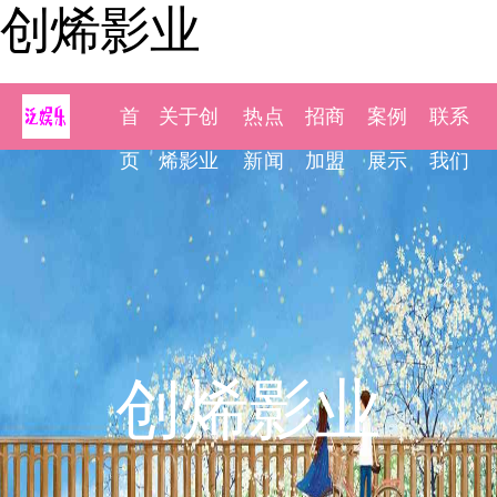
创烯影业
首
关于创
热点
招商
案例
联系
页
烯影业
新闻
加盟
展示
我们
创烯影业