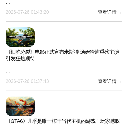
···
2026-07-26 01:43:20
查看详情 →
《细胞分裂》电影正式宣布米斯特·汤姆哈迪重磅主演
引发狂热期待
···
2026-07-26 01:37:43
查看详情 →
《GTA6》几乎是唯一榨干当代主机的游戏！玩家感叹