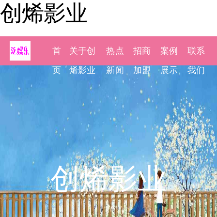
创烯影业
首
关于创
热点
招商
案例
联系
页
烯影业
新闻
加盟
展示
我们
创烯影业