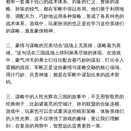
都有一套属于自己的战术体系。刘备的仁义、曹操的谋
略、孙策的锐气，都在军帐中得以布局。他们善于利用地
形、调配兵力，巧妙地运用各种策略，形成了各具特色的
战术体系。游戏中，玩家扮演的也正是在学习这些英雄们
的谋略，激发豪侠精神。
二、豪情与谋略的完美结合“战场上无英雄，谋略最为英
雄。”这句话在三国战场上得到淋漓尽致的体现。在游戏
中，豪气冲天的勇士们往往配合着巧妙的谋划，打出令人
震撼的战役。军帐正是这份豪情与谋略交融的核心场域。
用计巧妙、兵贵神速，都是在军帐中谋划出来的战术密
码。
三、谋略中的人性光辉在三国的故事中，不乏用智取胜的
经典例子，比如诸葛亮的空城计、孙刘联盟的合纵连横。
游戏中，玩家也可以尝试重演这些精彩策略，体验英雄们
的人性光辉。这不仅增强了游戏的趣味，更让我们理解
到：在复杂的局势中，智慧远比蛮勇更胜一筹。