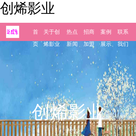
创烯影业
首
关于创
热点
招商
案例
联系
页
烯影业
新闻
加盟
展示
我们
创烯影业