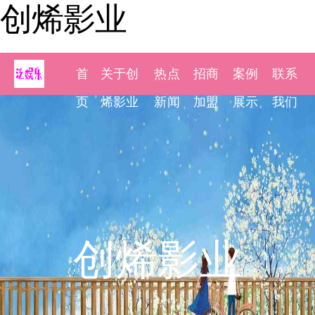
创烯影业
首
关于创
热点
招商
案例
联系
页
烯影业
新闻
加盟
展示
我们
创烯影业